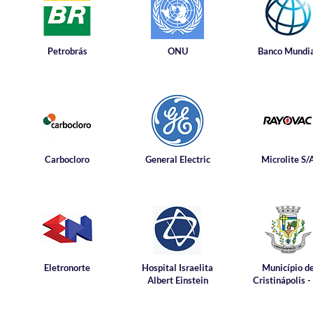
Petrobrás
ONU
Banco Mundi
Carbocloro
General Electric
Microlite S/
Eletronorte
Hospital Israelita
Município d
Albert Einstein
Cristinápolis -