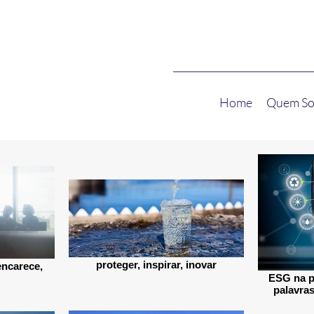
Home
Quem S
proteger, inspirar, inovar
encarece,
ESG na p
palavras