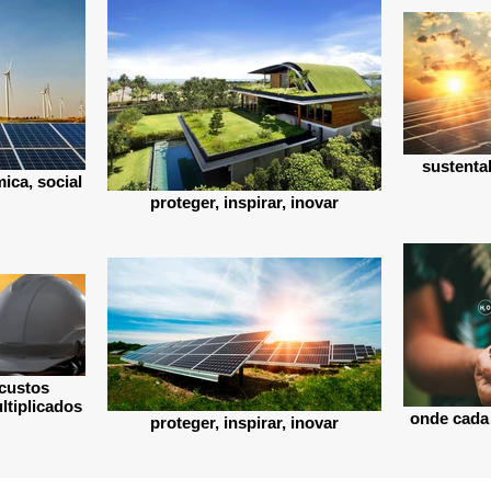
sustenta
ica, social
proteger, inspirar, inovar
custos
ltiplicados
onde cada
proteger, inspirar, inovar